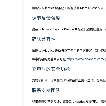
请确认 bHaptics 设备已正确连接到 Meta Que
调节反馈强度
请在 bHaptics Player > Device 中检查
确认兼容性
请确认 bHaptics 设备与正在使用的内容兼容。
兼容内容的完整列表可在
https://www.bhaptics.com/
充电时的安全功能
为安全起见，设备充电时马达会停止或不工作。如果设
联系支持团队
如果仍感受不到反馈，请联系 bHaptics 支持团队