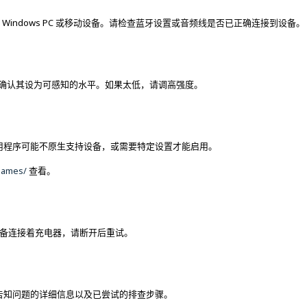
st 头显、Windows PC 或移动设备。请检查蓝牙设置或音频线是否已正确连接到设备。
反馈强度设置，确认其设为可感知的水平。如果太低，请调高强度。
部分应用程序可能不原生支持设备，或需要特定设置才能启用。
games/
查看。
备连接着充电器，请断开后重试。
。请告知问题的详细信息以及已尝试的排查步骤。