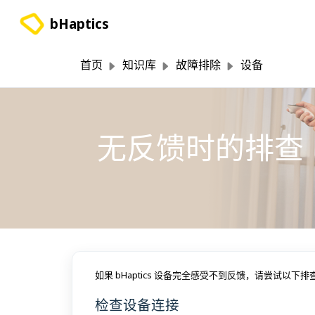
跳过至主要内容
bHaptics
首页
知识库
故障排除
设备
无反馈时的排查
如果 bHaptics 设备完全感受不到反馈，请尝试以下
检查设备连接