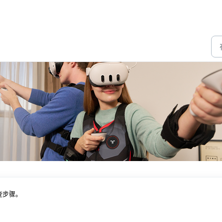
排查步骤。