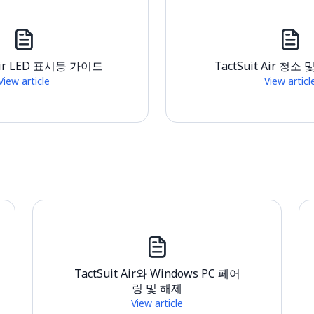
 Air LED 표시등 가이드
TactSuit Air 청소
View article
View articl
TactSuit Air와 Windows PC 페어
링 및 해제
View article