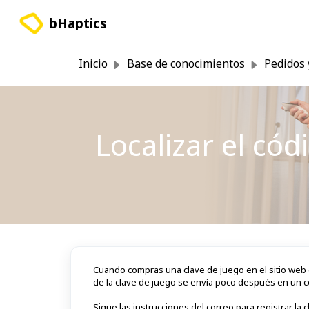
Saltar al contenido principal
bHaptics
Inicio
Base de conocimientos
Pedidos 
Localizar el cód
Cuando compras una clave de juego en el sitio web 
de la clave de juego se envía poco después en un cor
Sigue las instrucciones del correo para registrar la