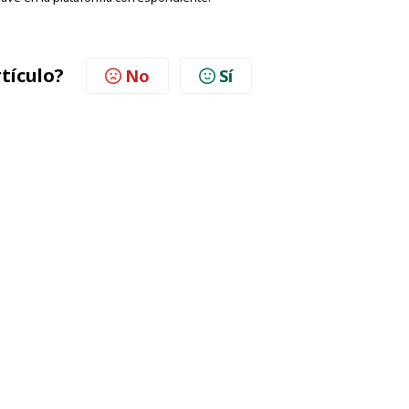
rtículo?
No
Sí