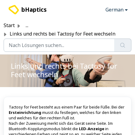
Zum hauptsächlichen Inhalt gehen
bHaptics
German
Start
...
Links und rechts bei Tactosy for Feet wechseln
Links und rechts bei Tactosy for
Feet wechseln
Tactosy for Feet besteht aus einem Paar für beide Füße. Bei der
Ersteinrichtung
musst du festlegen, welches für den linken
und welches für den rechten Fuß ist.
Nach der Zuweisung merkt sich das Gerät seine Seite. Im
Bluetooth-Kopplungsmodus blinkt die
LED-Anzeige
in
verschiedenen Farben und zeigt so an, zu welcher Seite jedes