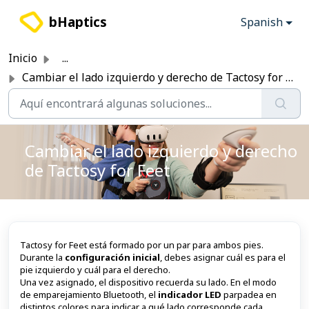
Saltar al contenido principal
bHaptics
Spanish
Inicio
...
Cambiar el lado izquierdo y derecho de Tactosy for Feet
Cambiar el lado izquierdo y derecho
de Tactosy for Feet
Tactosy for Feet está formado por un par para ambos pies.
Durante la
configuración inicial
, debes asignar cuál es para el
pie izquierdo y cuál para el derecho.
Una vez asignado, el dispositivo recuerda su lado. En el modo
de emparejamiento Bluetooth, el
indicador LED
parpadea en
distintos colores para indicar a qué lado corresponde cada