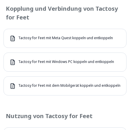
Kopplung und Verbindung von Tactosy
for Feet
Tactosy for Feet mit Meta Quest koppeln und entkoppeln
Tactosy for Feet mit Windows PC koppeln und entkoppeln
Tactosy for Feet mit dem Mobilgerät koppeln und entkoppeln
Nutzung von Tactosy for Feet