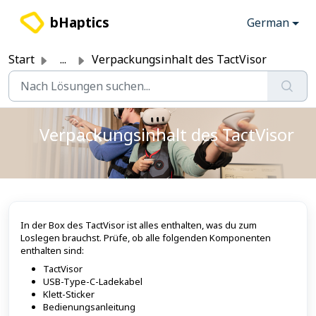
Zum hauptsächlichen Inhalt gehen
bHaptics
German
Start
...
Verpackungsinhalt des TactVisor
Verpackungsinhalt des TactVisor
In der Box des TactVisor ist alles enthalten, was du zum
Loslegen brauchst. Prüfe, ob alle folgenden Komponenten
enthalten sind:
TactVisor
USB-Type-C-Ladekabel
Klett-Sticker
Bedienungsanleitung