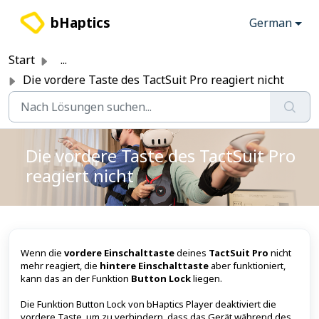
Zum hauptsächlichen Inhalt gehen
bHaptics
German
Start
...
Die vordere Taste des TactSuit Pro reagiert nicht
Die vordere Taste des TactSuit Pro
reagiert nicht
Wenn die
vordere Einschalttaste
deines
TactSuit Pro
nicht
mehr reagiert, die
hintere Einschalttaste
aber funktioniert,
kann das an der Funktion
Button Lock
liegen.
Die Funktion Button Lock von bHaptics Player deaktiviert die
vordere Taste, um zu verhindern, dass das Gerät während des