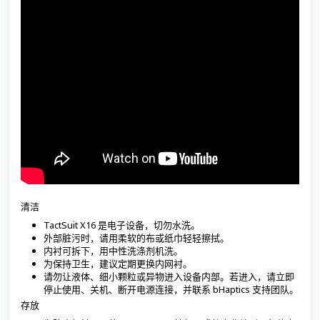
清洁
TactSuit X16 是电子设备，切勿水洗。
外部脏污时，请用柔软的布或纸巾轻轻擦拭。
内衬可拆下，用中性洗涤剂机洗。
为保持卫生，建议定期更换内网衬。
请勿让液体、细小颗粒或异物进入设备内部。若进入，请立即
停止使用、关机、断开电源连接，并联系 bHaptics 支持团队。
存放