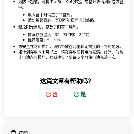
为防止起皱，可将 TactSuit X16 挂起，或整齐收纳到原包装盒
中。
放入盒中时请置于平整处。
请勿折叠背心，否则可能损坏内部线路。
避免阳光直射，存放于阴凉干燥处。
推荐存放温度：32 – 75 °F(0 – 24 °C)
推荐湿度：5 – 30%
为安全并防止损坏，请始终放在儿童和宠物接触不到的地方。
如计划存放 6 个月以上，请在存放前将电池充满。此外，为防
止电池永久损坏，强烈建议至少每 6 个月将电池充满一次。
这篇文章有帮助吗？
否
是
打印