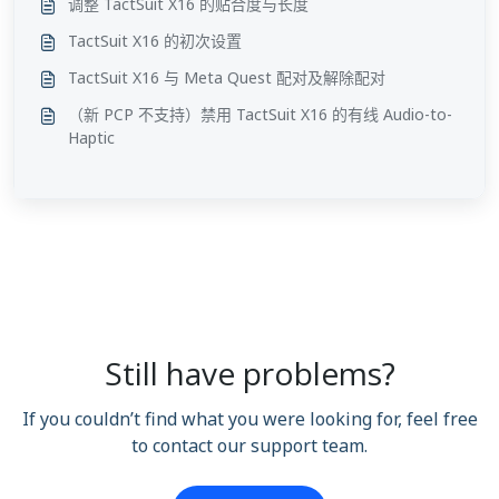
调整 TactSuit X16 的贴合度与长度
TactSuit X16 的初次设置
TactSuit X16 与 Meta Quest 配对及解除配对
（新 PCP 不支持）禁用 TactSuit X16 的有线 Audio-to-
Haptic
Still have problems?
If you couldn’t find what you were looking for, feel free
to contact our support team.