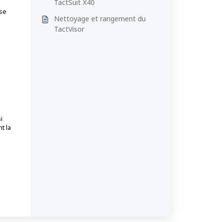
TactSuit X40
sse
Nettoyage et rangement du
TactVisor
i
t la