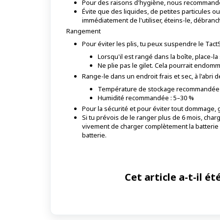
Pour des raisons d'hygiène, nous recommando
Évite que des liquides, de petites particules ou
immédiatement de l'utiliser, éteins-le, débranch
Rangement
Pour éviter les plis, tu peux suspendre le Tac
Lorsqu'il est rangé dans la boîte, place-l
Ne plie pas le gilet. Cela pourrait endom
Range-le dans un endroit frais et sec, à l'abri d
Température de stockage recommandée : 
Humidité recommandée : 5–30 %
Pour la sécurité et pour éviter tout dommage,
Si tu prévois de le ranger plus de 6 mois, ch
vivement de charger complètement la batterie 
batterie.
Cet article a-t-il été