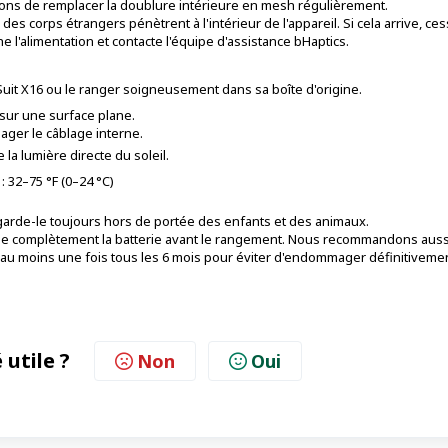
ns de remplacer la doublure intérieure en mesh régulièrement.
 des corps étrangers pénètrent à l'intérieur de l'appareil. Si cela arrive, ce
e l'alimentation et contacte l'équipe d'assistance bHaptics.
tSuit X16 ou le ranger soigneusement dans sa boîte d'origine.
a sur une surface plane.
mager le câblage interne.
e la lumière directe du soleil.
32–75 °F (0–24 °C)
 garde-le toujours hors de portée des enfants et des animaux.
arge complètement la batterie avant le rangement. Nous recommandons auss
au moins une fois tous les 6 mois pour éviter d'endommager définitivemen
 utile ?
Non
Oui