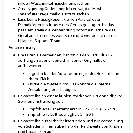
milden Waschmittel maschinenwaschen.
Aus Hygienegründen empfehlen wir, das Mesh-
Innenfutter regelmäßig auszutauschen.
Lass keine Flüssigkeiten, kleinen Partikel oder
Fremdkörper ins Innere des Geräts gelangen. Ist das
passiert, stelle die Verwendung sofort ein, schalte das
Gerät aus, trenne es vom Strom und wende dich an das
bHaptics Support-Team.
Aufbewahrung
Um Falten zu vermeiden, kannst du den TactSuit X16
aufhängen oder ordentlich in seiner Originalbox
aufbewahren.
Lege ihn bei der Aufbewahrung in der Box auf eine
ebene Fläche.
Knicke die Weste nicht. Das könnte die interne
Verkabelung beschädigen.
Bewahre ihn an einem kühlen, trockenen Ort ohne direkte
Sonneneinstrahlung auf.
Empfohlene Lagertemperatur: 32 – 75 °F (0 – 24 °C)
Empfohlene Luftfeuchtigkeit: 5 – 30 %
Bewahre ihn aus Sicherheitsgründen und zur Vermeidung
von Schäden immer außerhalb der Reichweite von Kindern
und Haustieren auf.