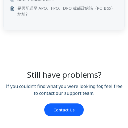
是否配送至 APO、FPO、DPO 或邮政信箱（PO Box）
地址？
Still have problems?
If you couldn’t find what you were looking for, feel free
to contact our support team.