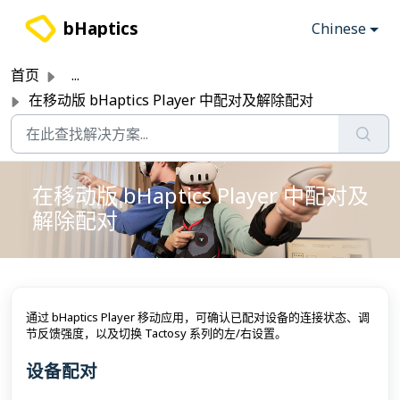
跳过至主要内容
bHaptics
Chinese
首页
...
在移动版 bHaptics Player 中配对及解除配对
在移动版 bHaptics Player 中配对及
解除配对
通过 bHaptics Player 移动应用，可确认已配对设备的连接状态、调
节反馈强度，以及切换 Tactosy 系列的左/右设置。
设备配对