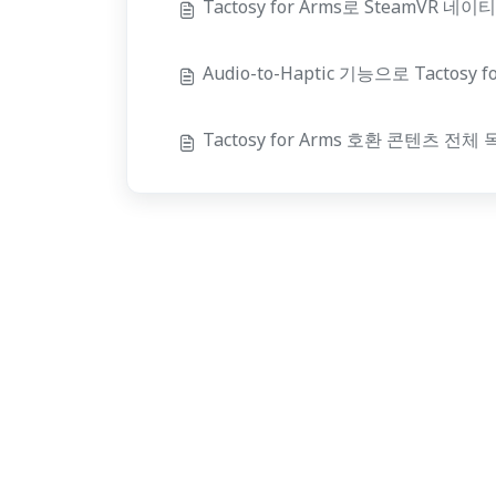
Tactosy for Arms로 SteamVR 
Audio-to-Haptic 기능으로 Tactosy
Tactosy for Arms 호환 콘텐츠 전체