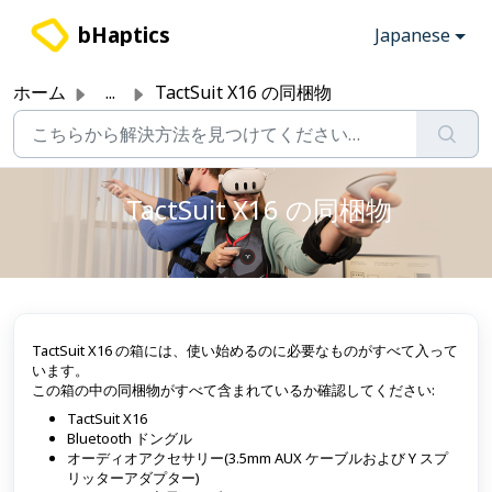
メインコンテンツに移動
bHaptics
Japanese
ホーム
...
TactSuit X16 の同梱物
TactSuit X16 の同梱物
TactSuit X16 の箱には、使い始めるのに必要なものがすべて入って
います。
この箱の中の同梱物がすべて含まれているか確認してください:
TactSuit X16
Bluetooth ドングル
オーディオアクセサリー(3.5mm AUX ケーブルおよび Y スプ
リッターアダプター)