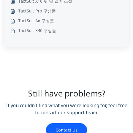
TactSuit X16 핏 및 길이 조절
TactSuit Pro 구성품
TactSuit Air 구성품
TactSuit X40 구성품
Still have problems?
If you couldn’t find what you were looking for, feel free
to contact our support team.