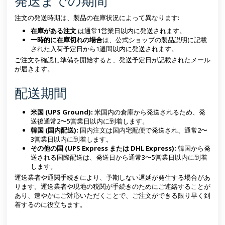
発送までの期間
注文の発送時期は、製品の在庫状況によって異なります:
在庫がある注文
は通常1営業日以内に発送されます。
一時的に在庫切れの場合
は、公式ショップの製品説明に記載
された入荷予定日から1週間以内に発送されます。
ご注文を確認し準備を開始すると、発送予定日が記載されたメール
が届きます。
配送期間
米国 (UPS Ground):
米国内の倉庫から発送されるため、発
送後通常2〜5営業日以内に到着します。
韓国 (国内配送):
国内注文は国内宅配便で発送され、通常2〜
3営業日以内に到着します。
その他の国 (UPS Express または DHL Express):
韓国から発
送される国際配送は、発送日から通常3〜5営業日以内に到着
します。
運送業者や通関手続きにより、予期しない遅延が発生する場合があ
ります。運送業者や現地の税関が手続きのためにご連絡することが
あり、速やかにご対応いただくことで、ご注文ができる限り早く到
着するのに役立ちます。