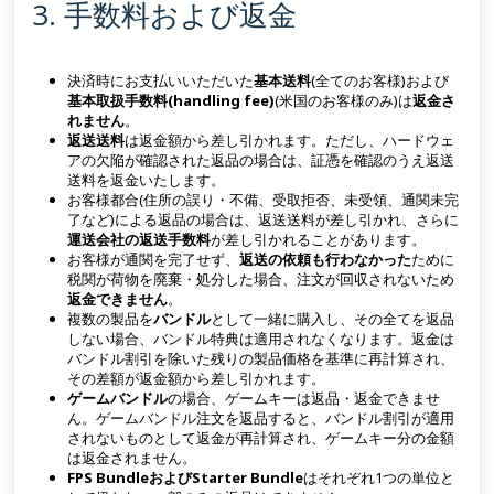
3. 手数料および返金
決済時にお支払いいただいた
基本送料
(全てのお客様)および
基本取扱手数料(handling fee)
(米国のお客様のみ)は
返金さ
れません
。
返送送料
は返金額から差し引かれます。ただし、ハードウェ
アの欠陥が確認された返品の場合は、証憑を確認のうえ返送
送料を返金いたします。
お客様都合(住所の誤り・不備、受取拒否、未受領、通関未完
了など)による返品の場合は、返送送料が差し引かれ、さらに
運送会社の返送手数料
が差し引かれることがあります。
お客様が通関を完了せず、
返送の依頼も行わなかった
ために
税関が荷物を廃棄・処分した場合、注文が回収されないため
返金できません
。
複数の製品を
バンドル
として一緒に購入し、その全てを返品
しない場合、バンドル特典は適用されなくなります。返金は
バンドル割引を除いた残りの製品価格を基準に再計算され、
その差額が返金額から差し引かれます。
ゲームバンドル
の場合、ゲームキーは返品・返金できませ
ん。ゲームバンドル注文を返品すると、バンドル割引が適用
されないものとして返金が再計算され、ゲームキー分の金額
は返金されません。
FPS BundleおよびStarter Bundle
はそれぞれ1つの単位と