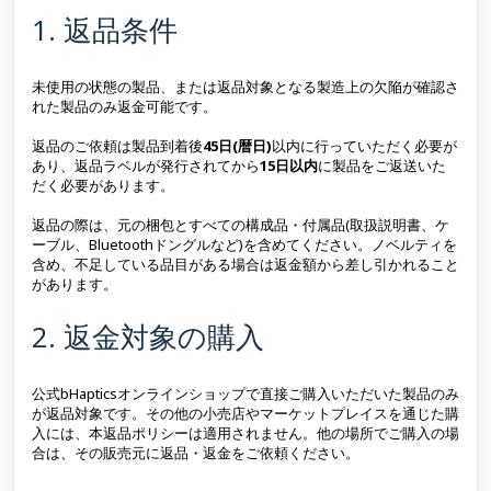
1. 返品条件
未使用の状態の製品、または返品対象となる製造上の欠陥が確認さ
れた製品のみ返金可能です。
返品のご依頼は製品到着後
45日(暦日)
以内に行っていただく必要が
あり、返品ラベルが発行されてから
15日以内
に製品をご返送いた
だく必要があります。
返品の際は、元の梱包とすべての構成品・付属品(取扱説明書、ケ
ーブル、Bluetoothドングルなど)を含めてください。ノベルティを
含め、不足している品目がある場合は返金額から差し引かれること
があります。
2. 返金対象の購入
公式bHapticsオンラインショップで直接ご購入いただいた製品のみ
が返品対象です。その他の小売店やマーケットプレイスを通じた購
入には、本返品ポリシーは適用されません。他の場所でご購入の場
合は、その販売元に返品・返金をご依頼ください。