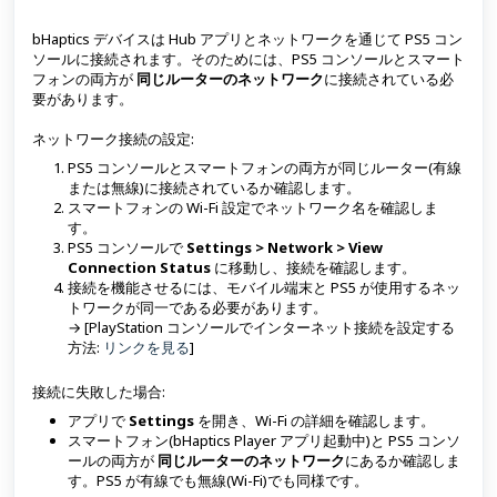
bHaptics デバイスは Hub アプリとネットワークを通じて PS5 コン
ソールに接続されます。そのためには、PS5 コンソールとスマート
フォンの両方が
同じルーターのネットワーク
に接続されている必
要があります。
ネットワーク接続の設定:
PS5 コンソールとスマートフォンの両方が同じルーター(有線
または無線)に接続されているか確認します。
スマートフォンの Wi-Fi 設定でネットワーク名を確認しま
す。
PS5 コンソールで
Settings > Network > View
Connection Status
に移動し、接続を確認します。
接続を機能させるには、モバイル端末と PS5 が使用するネッ
トワークが同一である必要があります。
→ [PlayStation コンソールでインターネット接続を設定する
方法:
リンクを見る
]
接続に失敗した場合:
アプリで
Settings
を開き、Wi-Fi の詳細を確認します。
スマートフォン(bHaptics Player アプリ起動中)と PS5 コンソ
ールの両方が
同じルーターのネットワーク
にあるか確認しま
す。PS5 が有線でも無線(Wi-Fi)でも同様です。