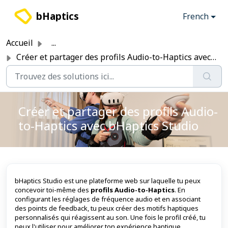
Passer au contenu principal
bHaptics
French
Accueil
...
Créer et partager des profils Audio-to-Haptics avec bHapt...
Créer et partager des profils Audio-
to-Haptics avec bHaptics Studio
bHaptics Studio est une plateforme web sur laquelle tu peux
concevoir toi-même des
profils Audio-to-Haptics
. En
configurant les réglages de fréquence audio et en associant
des points de feedback, tu peux créer des motifs haptiques
personnalisés qui réagissent au son. Une fois le profil créé, tu
peux l'utiliser pour améliorer ton expérience haptique