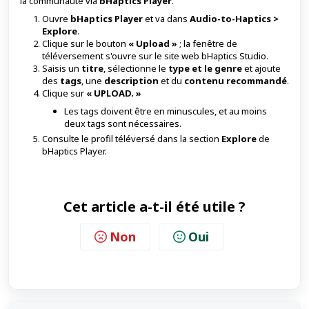
la communauté via
bHaptics Player
.
Ouvre
bHaptics Player
et va dans
Audio-to-Haptics >
Explore
.
Clique sur le bouton
« Upload »
; la fenêtre de
téléversement s'ouvre sur le site web bHaptics Studio.
Saisis un
titre
, sélectionne le
type et le genre
et ajoute
des
tags
, une
description
et du
contenu recommandé
.
Clique sur
« UPLOAD. »
Les tags doivent être en minuscules, et au moins
deux tags sont nécessaires.
Consulte le profil téléversé dans la section
Explore
de
bHaptics Player.
Cet article a-t-il été utile ?
Non
Oui