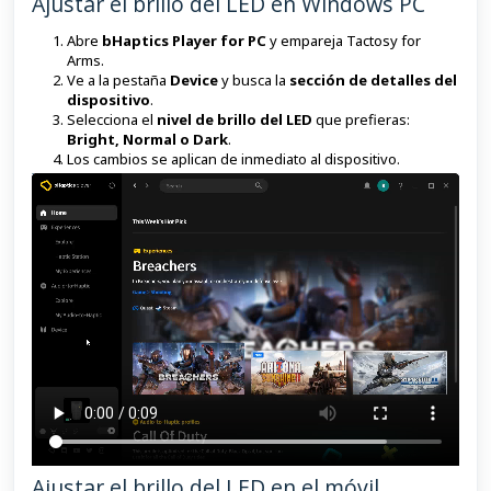
Ajustar el brillo del LED en Windows PC
Abre
bHaptics Player for PC
y empareja Tactosy for
Arms.
Ve a la pestaña
Device
y busca la
sección de detalles del
dispositivo
.
Selecciona el
nivel de brillo del LED
que prefieras:
Bright, Normal o Dark
.
Los cambios se aplican de inmediato al dispositivo.
Ajustar el brillo del LED en el móvil