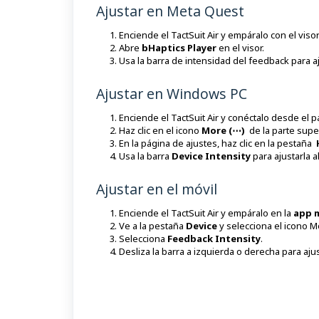
Ajustar en Meta Quest
Enciende el TactSuit Air y empáralo con el vi
Abre
bHaptics Player
en el visor.
Usa la barra de intensidad del feedback para aj
Ajustar en Windows PC
Enciende el TactSuit Air y conéctalo desde el 
Haz clic en el icono
More (⋯)
de la parte supe
En la página de ajustes, haz clic en la pestaña
Usa la barra
Device Intensity
para ajustarla a
Ajustar en el móvil
Enciende el TactSuit Air y empáralo en la
app m
Ve a la pestaña
Device
y selecciona el icono M
Selecciona
Feedback Intensity
.
Desliza la barra a izquierda o derecha para ajus