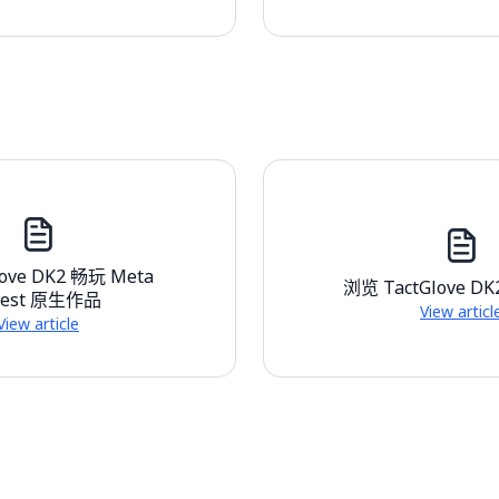
love DK2 畅玩 Meta
浏览 TactGlove 
uest 原生作品
View articl
View article