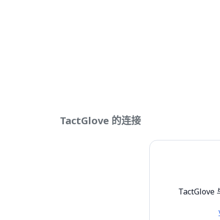
TactGlove 的连接
TactGlove