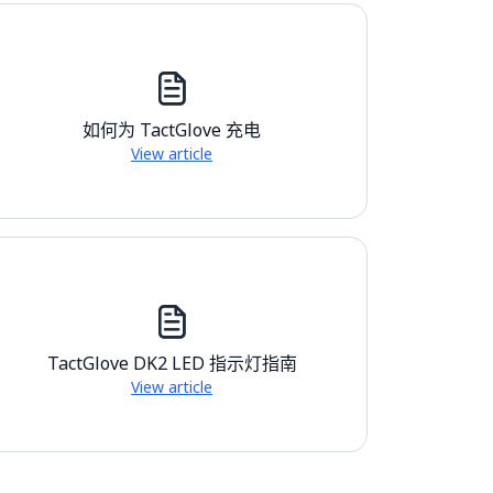
如何为 TactGlove 充电
View article
TactGlove DK2 LED 指示灯指南
View article