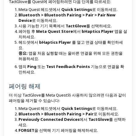
TactGlove를 Quest에 페어링하려면 다음 단계를 따르세요:
Meta Quest 헤드셋에서
Quick Settings
로 이동하세요.
Bluetooth > Bluetooth Pairing > Pair > Pair New
Device
로 이동하세요.
사용 가능한 기기 목록에서
TactGlove
를 선택하세요.
페어링 후
Meta Quest Store
에서
bHaptics Player
앱을 설
치하세요.
헤드셋에서
bHaptics Player
를 열고 연결 상태를 확인하세
요.
중요:
앱을 처음 실행할 때는 올바른 연결을 위해 모든 권한을
허용하세요.
앱의
Ping
또는
Test Feedback Points
기능으로 연결을 확
인하세요.
페어링 해제
더 이상 TactGlove를 Meta Quest와 사용하지 않으려면 다음과 같이
페어링을 제거할 수 있습니다:
Meta Quest 헤드셋에서
Quick Settings
로 이동하세요.
Bluetooth > Bluetooth Pairing > Pair
로 이동하세요.
Previously Connected Devices
에서
TactGlove
를 선택하
세요.
FORGET
을 선택해 기기 페어링을 해제하세요.