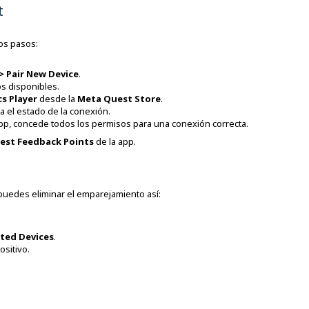
t
os pasos:
> Pair New Device
.
os disponibles.
s Player
desde la
Meta Quest Store
.
a el estado de la conexión.
app, concede todos los permisos para una conexión correcta.
est Feedback Points
de la app.
puedes eliminar el emparejamiento así:
ted Devices
.
sitivo.