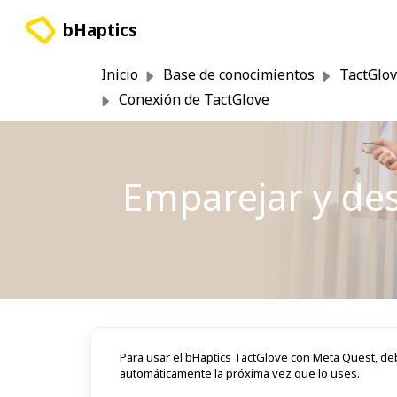
Saltar al contenido principal
bHaptics
Inicio
Base de conocimientos
TactGlo
Conexión de TactGlove
Emparejar y de
Para usar el bHaptics TactGlove con Meta Quest, de
automáticamente la próxima vez que lo uses.