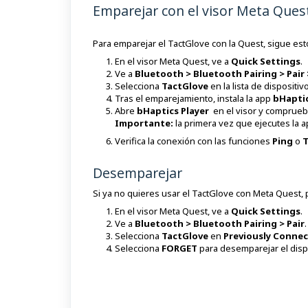
Emparejar con el visor Meta Ques
Para emparejar el TactGlove con la Quest, sigue est
En el visor Meta Quest, ve a
Quick Settings
.
Ve a
Bluetooth > Bluetooth Pairing > Pair 
Selecciona
TactGlove
en la lista de dispositiv
Tras el emparejamiento, instala la app
bHaptic
Abre
bHaptics Player
en el visor y comprueb
Importante:
la primera vez que ejecutes la 
Verifica la conexión con las funciones
Ping
o
T
Desemparejar
Si ya no quieres usar el TactGlove con Meta Quest, 
En el visor Meta Quest, ve a
Quick Settings
.
Ve a
Bluetooth > Bluetooth Pairing > Pair
.
Selecciona
TactGlove
en
Previously Connec
Selecciona
FORGET
para desemparejar el dispo