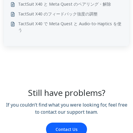
TactSuit X40 と Meta Quest のペアリング・解除
TactSuit X40 のフィードバック強度の調整
TactSuit X40 で Meta Quest と Audio-to-Haptics を使
う
Still have problems?
If you couldn’t find what you were looking for, feel free
to contact our support team.