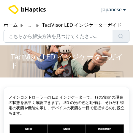
メインコンテンツに移動
bHaptics
Japanese
ホーム
...
TactVisor LED インジケーターガイド
TactVisor LED インジケーターガイ
ド
メインコントローラーの LED インジケーターで、TactVisor の現在
の状態を素早く確認できます。LED の光の色と動作は、それぞれ特
定の状態や機能を示し、デバイスの状態を一目で把握するのに役立
ちます。