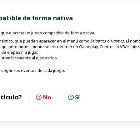
patible de forma nativa
que ejecutar un juego compatible de forma nativa.
 háptico, que pueden aparecer en el menú como
bHaptics
o
Haptics
. El nom
uego, pero normalmente se encuentran en Gameplay, Controls o VR/Haptics.
s de empezar a jugar.
automáticamente al ejecutarlos.
o según los eventos de cada juego.
rtículo?
No
Sí