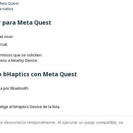
 Meta Quest
a nativa
er para Meta Quest
l visor:
rsal.
rmisos que se soliciten.
ceso a Nearby Device.
vo bHaptics con Meta Quest
ja por Bluetooth:
elige el bHaptics Device de la lista.
 se desconecta temporalmente. Al ejecutar un juego compatible, se