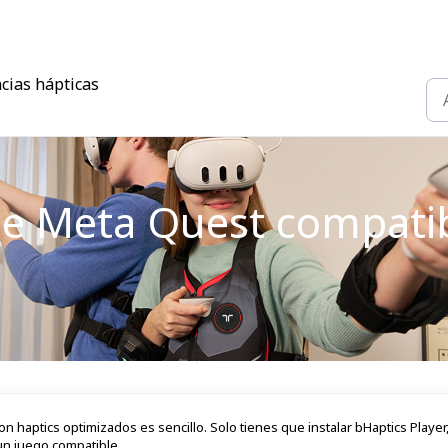
cias hápticas
 de Meta Quest compati
n haptics optimizados es sencillo. Solo tienes que instalar bHaptics Player
un juego compatible.