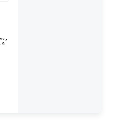
bre y
 Si