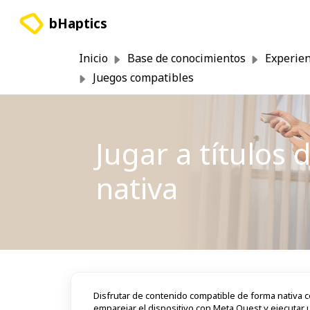
Saltar al contenido principal
bHaptics
Inicio
Base de conocimientos
Experien
Juegos compatibles
Jugar a títulos
nativa
Disfrutar de contenido compatible de forma nativa co
emparejar el dispositivo con Meta Quest y ejecutar 