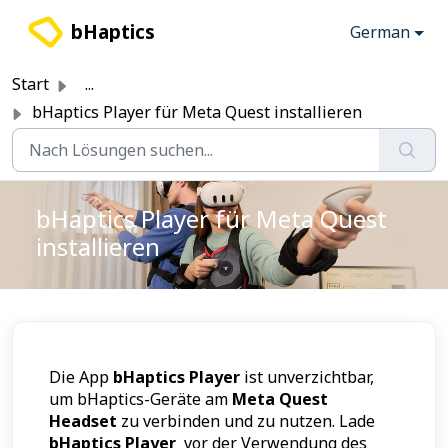
Zum hauptsächlichen Inhalt gehen
bHaptics
German
Start
...
bHaptics Player für Meta Quest installieren
bHaptics Player für Meta Quest
installieren
Die App
bHaptics Player
ist unverzichtbar,
um bHaptics-Geräte am
Meta Quest
Headset
zu verbinden und zu nutzen. Lade
bHaptics Player
vor der Verwendung des