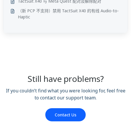
TactSuit X40 与 Meta Quest 配对及解除配对
（新 PCP 不支持）禁用 TactSuit X40 的有线 Audio-to-
Haptic
Still have problems?
If you couldn’t find what you were looking for, feel free
to contact our support team.