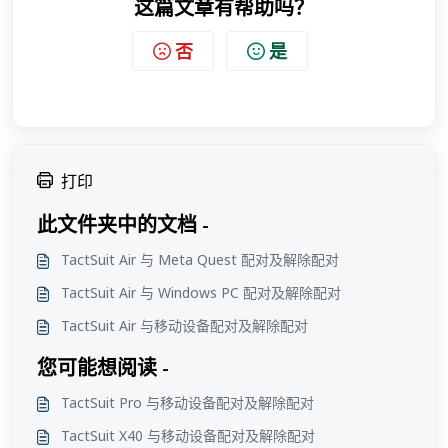
这篇文章有帮助吗？
否
是
打印
此文件夹中的文档 -
TactSuit Air 与 Meta Quest 配对及解除配对
TactSuit Air 与 Windows PC 配对及解除配对
TactSuit Air 与移动设备配对及解除配对
您可能想阅读 -
TactSuit Pro 与移动设备配对及解除配对
TactSuit X40 与移动设备配对及解除配对