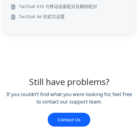
TactSuit X16 与移动设备配对及解除配对
TactSuit Air 的初次设置
Still have problems?
If you couldn’t find what you were looking for, feel free
to contact our support team.