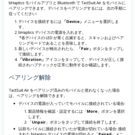
bHaptics モバイルアプリと Bluetooth で TactSuit Air をモバイルに
ペアリングできます。デバイスをペアリングするには、次の手順に
従ってください:
デバイスを接続するには
「Device」
メニューを選択しま
す。
bHaptics デバイスの電源を入れます。
*各デバイスの LED が青く点滅すると、スキャンおよびペア
リングモードであることを意味します。
新しいデバイスが検出されたら、
「Pair」
ボタンをタップし
て接続します。
「Vibration」
アイコンをタップして、デバイスが正しく接
続されハプティックが正常に動作するか確認します。
ペアリング解除
TactSuit Air をペアリング済みのモバイルと使わなくなった場合
は、ペアリングを解除できます。
デバイスの電源が入っていてモバイルに接続されている場合:
製品情報を確認・設定するには「
More
」ボタンを選択
します。
「
Unpair
」ボタンをタップして接続を終了します。
以前モバイルに接続されていたが電源が切れている場合: 接続
された bHaptics デバイスの電源が切れると「
Paired
」メニ