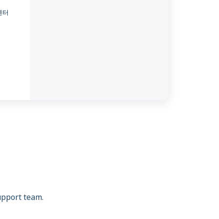
센터
support team.