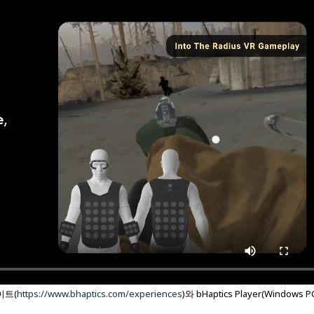
이트(
https://www.bhaptics.com/experiences
)와 bHaptics Player(Windows P