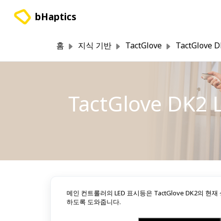
주요 콘텐츠로 건너뛰기
bHaptics
홈
지식 기반
TactGlove
TactGlove
TactGlove DK
메인 컨트롤러의 LED 표시등은 TactGlove DK2의
하도록 도와줍니다.