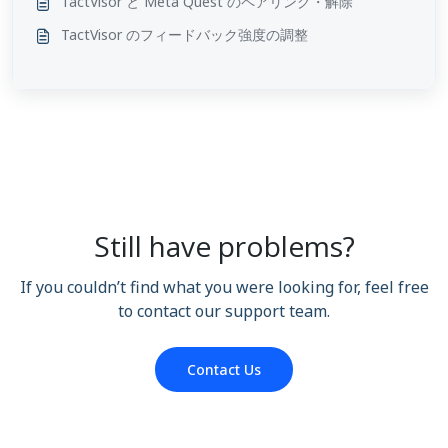
TactVisor と Meta Quest のペアリング・解除
TactVisor のフィードバック強度の調整
Still have problems?
If you couldn’t find what you were looking for, feel free
to contact our support team.