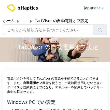
メインコンテンツに移動
bHaptics
Japanese
ホーム
...
TactVisor の自動電源オフ設定
TactVisor の自動電源オフ設定
電源ボタンを押して TactVisor の電源を手動で切ることができま
す。また、
自動電源オフ
機能を使うと、一定時間使用しないときに
デバイスが自動的にオフになり、エネルギーを節約してバッテリー
寿命を延ばせます。
Windows PC での設定