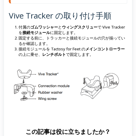
Vive Tracker の取り付け手順
付属の
ゴムワッシャー
と
ウィングスクリュー
で Vive Tracker
を
接続モジュール
に固定します。
固定する前に、トラッカーと接続モジュールの穴が揃ってい
るか確認します。
接続モジュールを Tactosy for Feet の
メインコントローラー
の上に乗せ、
レンチボルト
で固定します。
この記事は役に立ちましたか？