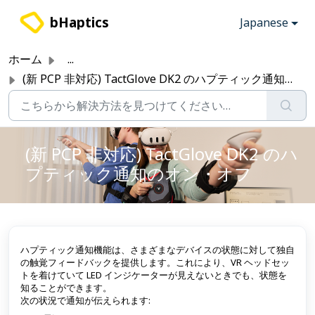
メインコンテンツに移動
bHaptics
Japanese
ホーム
...
(新 PCP 非対応) TactGlove DK2 のハプティック通知のオン・オフ
(新 PCP 非対応) TactGlove DK2 のハ
プティック通知のオン・オフ
ハプティック通知機能は、さまざまなデバイスの状態に対して独自
の触覚フィードバックを提供します。これにより、VR ヘッドセッ
トを着けていて LED インジケーターが見えないときでも、状態を
知ることができます。
次の状況で通知が伝えられます: