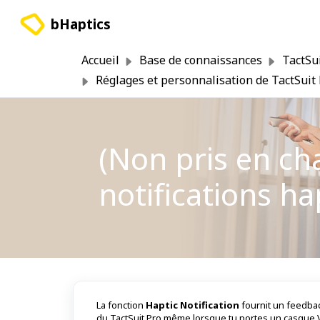
Passer au contenu principal
bHaptics
Accueil
Base de connaissances
TactSu
Réglages et personnalisation de TactSuit
(Non pris en ch
notifications h
La fonction
Haptic Notification
fournit un feedback
du TactSuit Pro même lorsque tu portes un casque V