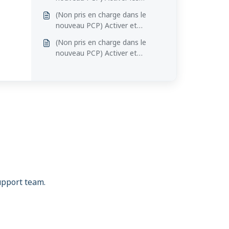
notifications haptiques du
(Non pris en charge dans le
Tactosy for Arms
nouveau PCP) Activer et
désactiver les notifications
(Non pris en charge dans le
haptiques du TactSuit X40
nouveau PCP) Activer et
désactiver les notifications
haptiques du TactSuit X16
support team.