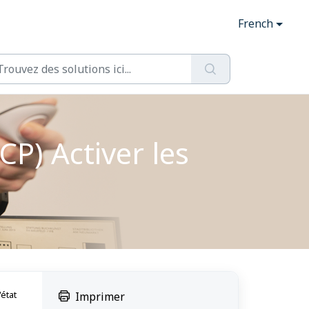
French
P) Activer les
'état
Imprimer