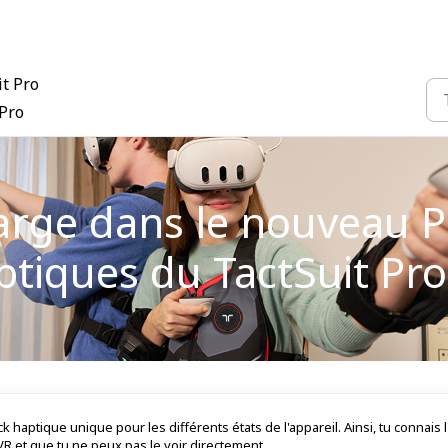
it Pro
 Pro
arge dans le nouveau PC
aptiques du TactSuit Pro
 haptique unique pour les différents états de l'appareil. Ainsi, tu connais l
R et que tu ne peux pas le voir directement.