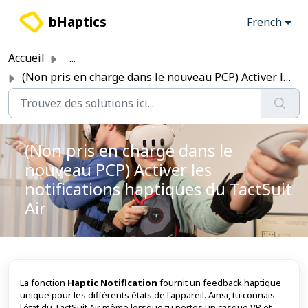
Passer au contenu principal
bHaptics
French
Accueil
...
(Non pris en charge dans le nouveau PCP) Activer les noti...
(Non pris en charge dans le
nouveau PCP) Activer les
notifications haptiques du TactSuit
Air
La fonction
Haptic Notification
fournit un feedback haptique
unique pour les différents états de l'appareil. Ainsi, tu connais
l'état du TactSuit Air même lorsque tu portes un casque VR et