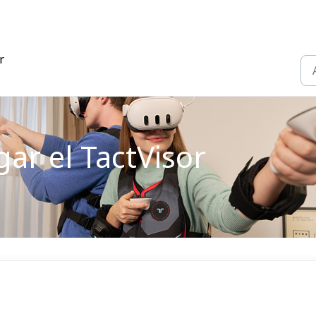
r
ar el TactVisor