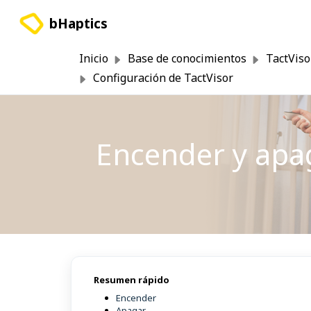
Saltar al contenido principal
bHaptics
Inicio
Base de conocimientos
TactViso
Configuración de TactVisor
Encender y apag
Resumen rápido
Encender
Apagar