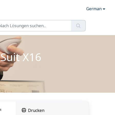
German
Suit X16
t
Drucken