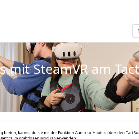
cs mit SteamVR am Tact
 bieten, kannst du sie mit der Funktion Audio-to-Haptics über den TactSui
Haptics im drahtlosen Modus verwenden.