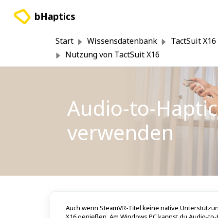
Zum hauptsächlichen Inhalt gehen
bHaptics
Start
Wissensdatenbank
TactSuit X16
Nutzung von TactSuit X16
Audio-to-Hapti
verwenden
Auch wenn SteamVR-Titel keine native Unterstützung
X16 genießen. Am Windows PC kannst du Audio-to-