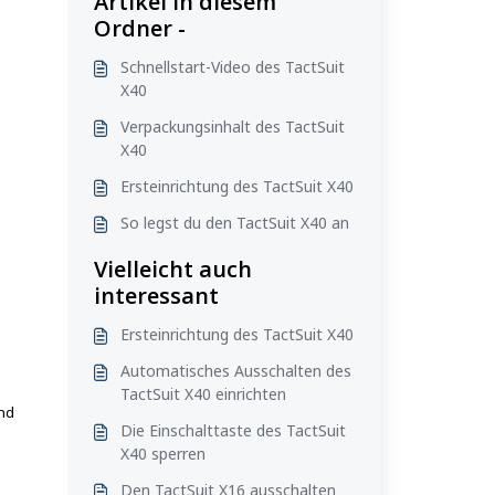
Artikel in diesem
Ordner -
Schnellstart-Video des TactSuit
X40
Verpackungsinhalt des TactSuit
X40
Ersteinrichtung des TactSuit X40
So legst du den TactSuit X40 an
Vielleicht auch
interessant
Ersteinrichtung des TactSuit X40
Automatisches Ausschalten des
TactSuit X40 einrichten
und
Die Einschalttaste des TactSuit
X40 sperren
Den TactSuit X16 ausschalten