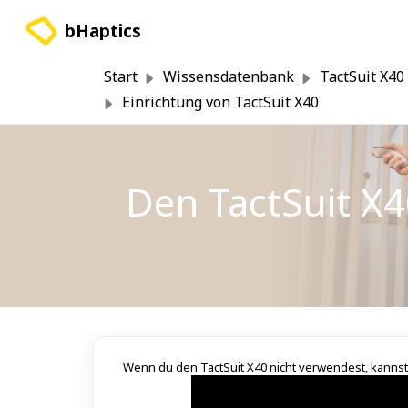
Zum hauptsächlichen Inhalt gehen
bHaptics
Start
Wissensdatenbank
TactSuit X40
Einrichtung von TactSuit X40
Den TactSuit X4
Wenn du den TactSuit X40 nicht verwendest, kannst