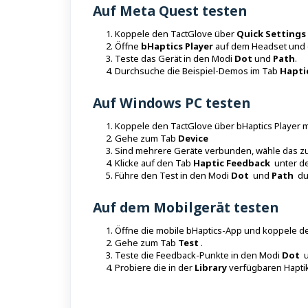
Auf Meta Quest testen
Koppele den TactGlove über
Quick Settings
Öffne
bHaptics Player
auf dem Headset und
Teste das Gerät in den Modi
Dot
und
Path
.
Durchsuche die Beispiel-Demos im Tab
Hapti
Auf Windows PC testen
Koppele den TactGlove über bHaptics Player 
Gehe zum Tab
Device
Sind mehrere Geräte verbunden, wähle das zu
Klicke auf den Tab
Haptic Feedback
unter d
Führe den Test in den Modi
Dot
und
Path
du
Auf dem Mobilgerät testen
Öffne die mobile bHaptics-App und koppele d
Gehe zum Tab
Test
.
Teste die Feedback-Punkte in den Modi
Dot
Probiere die in der
Library
verfügbaren Hapti