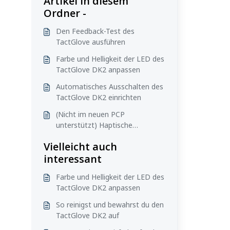
Artikel in diesem
Ordner -
Den Feedback-Test des
TactGlove ausführen
Farbe und Helligkeit der LED des
TactGlove DK2 anpassen
Automatisches Ausschalten des
TactGlove DK2 einrichten
(Nicht im neuen PCP
unterstützt) Haptische
Benachrichtigungen des
Vielleicht auch
TactGlove DK2 ein- und
interessant
ausschalten
Farbe und Helligkeit der LED des
TactGlove DK2 anpassen
So reinigst und bewahrst du den
TactGlove DK2 auf