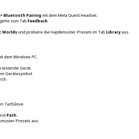
 > Bluetooth Pairing
mit dem Meta Quest Headset.
 gehe zum Tab
Feedback
.
c Worlds
und probiere die Haptikmuster-Presets im Tab
Library
aus.
mit dem Windows PC.
 testende Gerät.
em Gerätesymbol.
rch.
en TactGlove.
und
Path
.
kmuster-Presets aus.