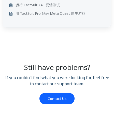
运行 TactSuit X40 反馈测试
用 TactSuit Pro 畅玩 Meta Quest 原生游戏
Still have problems?
If you couldn’t find what you were looking for, feel free
to contact our support team.