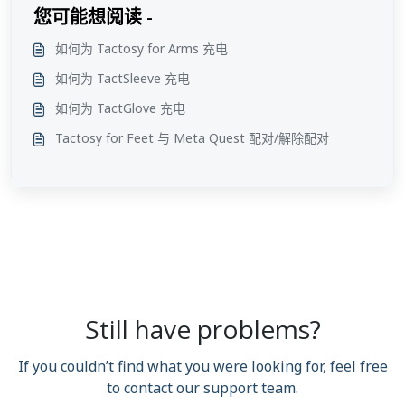
您可能想阅读 -
如何为 Tactosy for Arms 充电
如何为 TactSleeve 充电
如何为 TactGlove 充电
Tactosy for Feet 与 Meta Quest 配对/解除配对
Still have problems?
If you couldn’t find what you were looking for, feel free
to contact our support team.