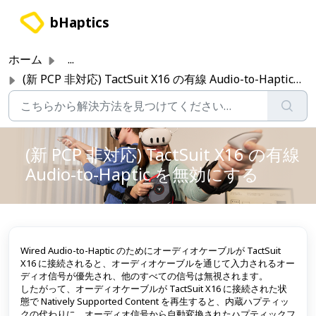
メインコンテンツに移動
bHaptics
ホーム
...
(新 PCP 非対応) TactSuit X16 の有線 Audio-to-Haptic を無効にする
(新 PCP 非対応) TactSuit X16 の有線
Audio-to-Haptic を無効にする
Wired Audio-to-Haptic のためにオーディオケーブルが TactSuit
X16 に接続されると、オーディオケーブルを通じて入力されるオー
ディオ信号が優先され、他のすべての信号は無視されます。
したがって、オーディオケーブルが TactSuit X16 に接続された状
態で Natively Supported Content を再生すると、内蔵ハプティッ
クの代わりに、オーディオ信号から自動変換されたハプティックフ