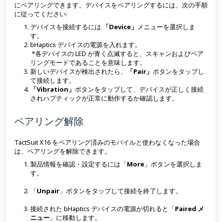
にペアリングできます。デバイスをペアリングするには、次の手順
に従ってください:
デバイスを接続するには
「Device」
メニューを選択しま
す。
bHaptics デバイスの電源を入れます。
*各デバイスの LED が青く点滅すると、スキャンおよびペア
リングモードであることを意味します。
新しいデバイスが検出されたら、
「Pair」
ボタンをタップし
て接続します。
「Vibration」
ボタンをタップして、デバイスが正しく接続
されハプティックが正常に動作するか確認します。
ペアリング解除
TactSuit X16 をペアリング済みのモバイルと使わなくなった場合
は、ペアリングを解除できます。
製品情報を確認・設定するには「
More
」ボタンを選択しま
す。
「
Unpair
」ボタンをタップして接続を終了します。
接続された bHaptics デバイスの電源が切れると「
Paired メ
ニュー
」に移動します。