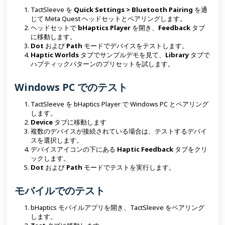
TactSleeve を
Quick Settings > Bluetooth Pairing
を通
じて Meta Quest ヘッドセットとペアリングします。
ヘッドセットで
bHaptics Player
を開き、
Feedback
タブ
に移動します。
Dot
および
Path
モードでデバイスをテストします。
Haptic Worlds
タブでサンプルデモを見て、
Library
タブで
ハプティックパターンのプリセットを試します。
Windows PC でのテスト
TactSleeve を bHaptics Player で Windows PC とペアリング
します。
Device
タブに移動します
複数のデバイスが接続されている場合は、テストするデバイ
スを選択します。
デバイスアイコンの下にある
Haptic Feedback
タブをクリ
ックします。
Dot
および
Path
モードでテストを実行します。
モバイルでのテスト
bHaptics モバイルアプリを開き、TactSleeve をペアリング
します。