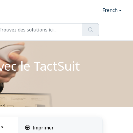
French
ec le TactSuit
io-
Imprimer