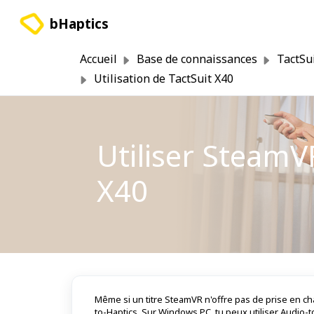
Passer au contenu principal
bHaptics
Accueil
Base de connaissances
TactSu
Utilisation de TactSuit X40
Utiliser SteamV
X40
Même si un titre SteamVR n'offre pas de prise en cha
to-Haptics. Sur Windows PC, tu peux utiliser Audio-t