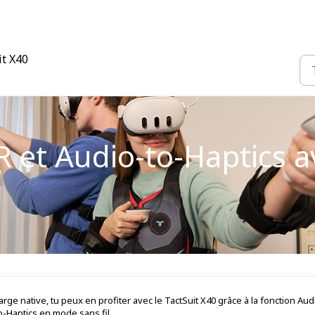
it X40
R et Audio-to-Haptics av
rge native, tu peux en profiter avec le TactSuit X40 grâce à la fonction Aud
o-Haptics en mode sans fil.